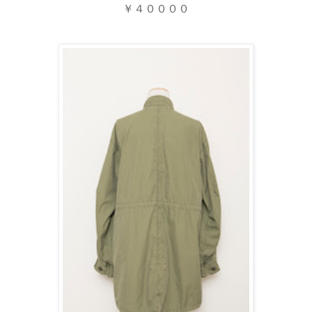
￥４００００