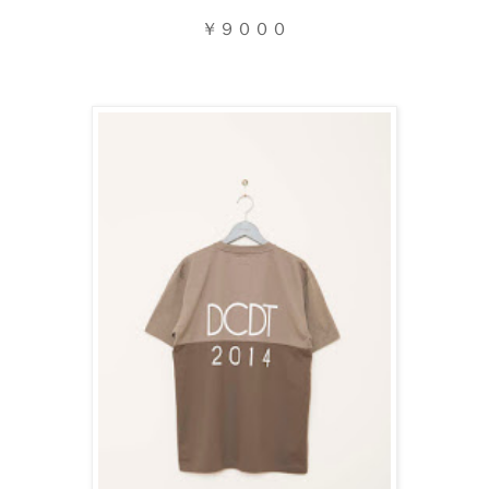
￥９０００