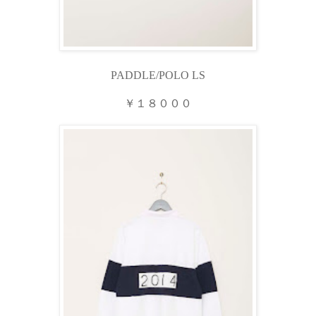
PADDLE/POLO LS
￥１８０００