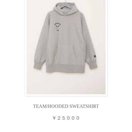
TEAM/HOODED SWEATSHIRT
￥２５０００